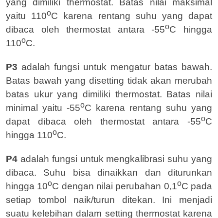
yang dimiliki thermostat. Batas nilai maksimal
o
yaitu 110
C karena rentang suhu yang dapat
o
dibaca oleh thermostat antara -55
C hingga
o
110
C.
P3
adalah fungsi untuk mengatur batas bawah.
Batas bawah yang disetting tidak akan merubah
batas ukur yang dimiliki thermostat. Batas nilai
o
minimal yaitu -55
C karena rentang suhu yang
o
dapat dibaca oleh thermostat antara -55
C
o
hingga 110
C.
P4
adalah fungsi untuk mengkalibrasi suhu yang
dibaca. Suhu bisa dinaikkan dan diturunkan
o
o
hingga 10
C dengan nilai perubahan 0,1
C pada
setiap tombol naik/turun ditekan. Ini menjadi
suatu kelebihan dalam setting thermostat karena