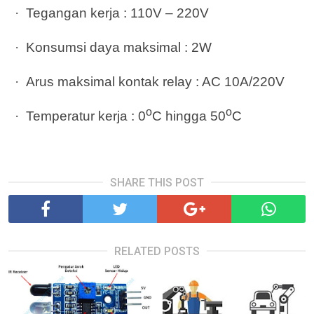
·
Tegangan kerja : 110V – 220V
·
Konsumsi daya maksimal : 2W
·
Arus maksimal kontak relay : AC 10A/220V
o
o
·
Temperatur kerja : 0
C hingga 50
C
SHARE THIS POST
RELATED POSTS