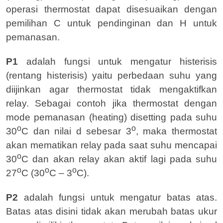
operasi thermostat dapat disesuaikan dengan
pemilihan C untuk pendinginan dan H untuk
pemanasan.
P1
adalah fungsi untuk mengatur histerisis
(rentang histerisis) yaitu perbedaan suhu yang
diijinkan agar thermostat tidak mengaktifkan
relay. Sebagai contoh jika thermostat dengan
mode pemanasan (heating) disetting pada suhu
o
o
30
C dan nilai d sebesar 3
, maka thermostat
akan mematikan relay pada saat suhu mencapai
o
30
C dan akan relay akan aktif lagi pada suhu
o
o
o
27
C (30
C – 3
C).
P2
adalah fungsi untuk mengatur batas atas.
Batas atas disini tidak akan merubah batas ukur