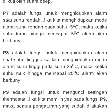
diikuti oleh suara beep.
P7
adalah fungsi untuk menghidupkan alarm
saat suhu rendah. Jika kita menghidupkan mode
o
alarm suhu rendah pada suhu -5
C, maka ketika
o
suhu turun hingga mencapai -5
C alarm akan
berbunyi.
P8
adalah fungsi untuk menghidupkan alarm
saat suhu tinggi. Jika kita menghidupkan mode
o
alarm suhu tinggi pada suhu 25
C, maka ketika
o
suhu naik hingga mencapai 25
C alarm akan
berbunyi.
P9
adalah fungsi untuk mengunci settingan
thermostat. Jika kita memilih yes pada fungsi P9,
maka semua pengaturan yang sudah dilakukan