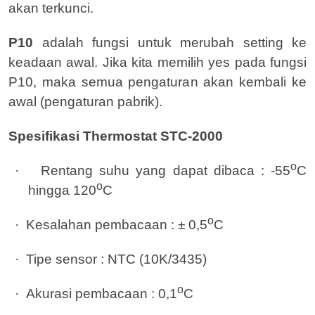
akan terkunci.
P10
adalah fungsi untuk merubah setting ke
keadaan awal. Jika kita memilih yes pada fungsi
P10, maka semua pengaturan akan kembali ke
awal (pengaturan pabrik).
Spesifikasi Thermostat STC-2000
o
·
Rentang suhu yang dapat dibaca : -55
C
o
hingga 120
C
o
·
Kesalahan pembacaan : ± 0,5
C
·
Tipe sensor : NTC (10K/3435)
o
·
Akurasi pembacaan : 0,1
C