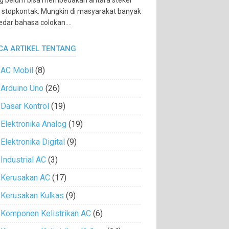
g belum bisa membedakan antara steker
 stopkontak. Mungkin di masyarakat banyak
edar bahasa colokan....
CA ARTIKEL TENTANG
AC Mobil
(8)
Arduino Uno
(26)
Dasar Kontrol
(19)
Elektronika Analog
(19)
Elektronika Digital
(9)
Industrial AC
(3)
Kerusakan AC
(17)
Kerusakan Kulkas
(9)
Komponen Kelistrikan AC
(6)