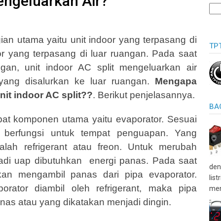
ngeluarkan Air?
agian utama yaitu unit indoor yang terpasang di
TP
r yang terpasang di luar ruangan. Pada saat
gan, unit indoor AC split mengeluarkan air
yang disalurkan ke luar ruangan.
Mengapa
unit indoor AC split??
. Berikut penjelasannya.
BA
apat komponen utama yaitu evaporator. Sesuai
 berfungsi untuk tempat penguapan. Yang
lah refrigerant atau freon. Untuk merubah
jadi uap dibutuhkan
energi panas. Pada saat
den
kan mengambil panas dari pipa evaporator.
lis
rator diambil oleh refrigerant, maka pipa
men
as atau yang dikatakan menjadi dingin.