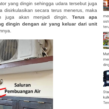
ator yang dingin sehingga udara tersebut juga
ra disirkulasikan secara terus menerus, maka
men
n juga akan menjadi dingin.
Terus apa
sis
 dingin dengan air yang keluar dari unit
teru
annya.
Mat
mem
ding
Sta
kul
Term