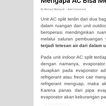
Mengapa AC Bisa Me
By
Ahmad Wahyudi
Add Comment
Unit AC split terdiri dari dua b
dalam ruangan dan unit outdoo
beroperasi mendinginkan ruan
melalui saluran pembuangan 
terjadi tetesan air dari dalam 
Pada unit indoor AC split terd
dengan namanya, evaporator
diuapkan pada evaporator ada
refrigerant atau freon cair men
refrigerant menguap, maka a
Karena panas dari pipa evapo
evaporator akan kekurangan pan