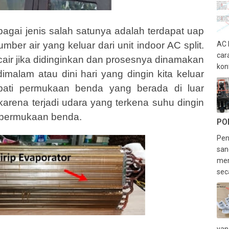
rbagai jenis salah satunya adalah terdapat uap
umber air yang keluar dari unit indoor AC split.
AC 
car
cair jika didinginkan dan prosesnya dinamakan
kon
alam atau dini hari yang dingin kita keluar
pati permukaan benda yang berada di luar
 karena terjadi udara yang terkena suhu dingin
 permukaan benda.
PO
Pen
san
men
sec