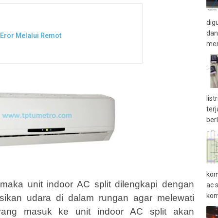
dig
dan
 Eror Melalui Remot
mem
lis
ter
ber
kom
aka unit indoor AC split dilengkapi dengan
ac 
kom
asikan udara di dalam rungan agar melewati
a yang masuk ke unit indoor AC split akan