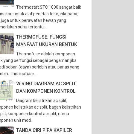
Thermostat STC 1000 sangat baik
unakan untuk alat penetas telur, inkubator,
 juga untuk perawatan hewan yang
erlukan suhu tertentu....
THERMOFUSE; FUNGSI
MANFAAT UKURAN BENTUK
Thermofuse adalah komponen
trik yang berfungsi sebagai pengaman jika
jadi beban (daya) berlebih atau panas yang
lebih. Thermofuse...
WIRING DIAGRAM AC SPLIT
DAN KOMPONEN KONTROL
Diagram kelistrikan ac split,
ponen kelistrikan ac split, bagan kelistrikan
split, komponen kontrol ac split, nama
ponen unit mod...
TANDA CIRI PIPA KAPILER