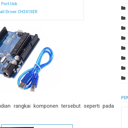
 Port Usb
tall Driver CH341SER
PE
udian rangkai komponen tersebut seperti pada