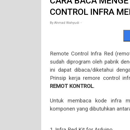
CARA BACA MENGE
CONTROL INFRA ME
By
Ahmad Wahyudi
Remote Control Infra Red (remo
sudah diprogram oleh pabrik den
ini dapat dibaca/diketahui den
Prinsip kerja remore control in
REMOT KONTROL
.
Untuk membaca kode infra me
komponen yang dibutuhkan antara 
1.
Infra Red Kit for Arduino