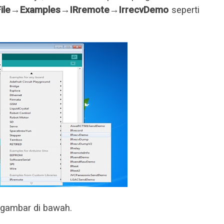
ile
→
Examples
→
IRremote
→
IrrecvDemo
seperti
 gambar di bawah.