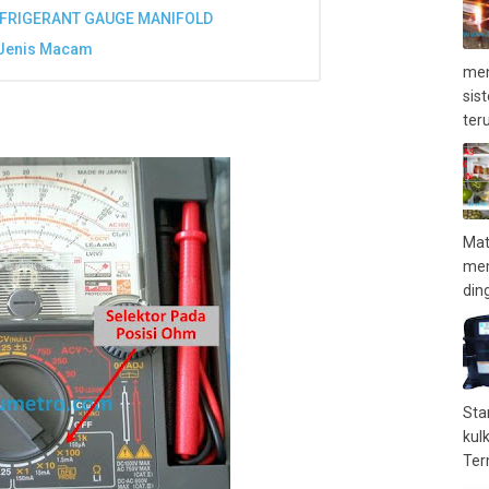
EFRIGERANT GAUGE MANIFOLD
 Jenis Macam
men
sis
teru
Mat
mem
ding
Sta
kul
Term