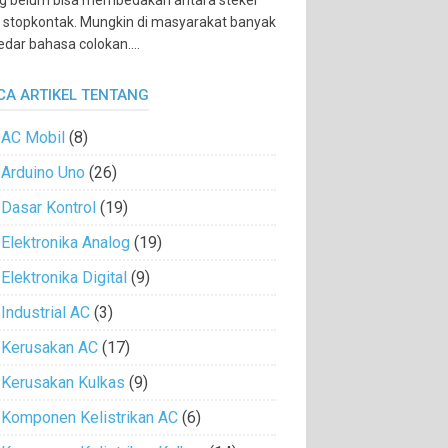
g belum bisa membedakan antara steker
 stopkontak. Mungkin di masyarakat banyak
edar bahasa colokan....
CA ARTIKEL TENTANG
AC Mobil
(8)
Arduino Uno
(26)
Dasar Kontrol
(19)
Elektronika Analog
(19)
Elektronika Digital
(9)
Industrial AC
(3)
Kerusakan AC
(17)
Kerusakan Kulkas
(9)
Komponen Kelistrikan AC
(6)