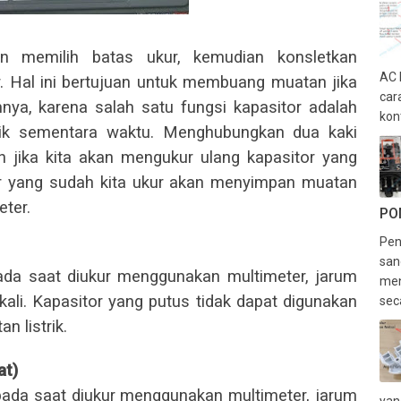
an memilih batas ukur, kemudian konsletkan
AC 
r. Hal ini bertujuan untuk membuang muatan jika
car
nya, karena salah satu fungsi kapasitor adalah
kon
rik sementara waktu. Menghubungkan dua kaki
an jika kita akan mengukur ulang kapasitor yang
or yang sudah kita ukur akan menyimpan muatan
eter.
PO
Pen
san
pada saat diukur menggunakan multimeter, jarum
men
ali. Kapasitor yang putus tidak dapat digunakan
sec
n listrik.
at)
 pada saat diukur menggunakan multimeter, jarum