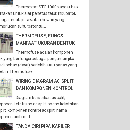
Thermostat STC 1000 sangat baik
unakan untuk alat penetas telur, inkubator,
 juga untuk perawatan hewan yang
erlukan suhu tertentu....
THERMOFUSE; FUNGSI
MANFAAT UKURAN BENTUK
Thermofuse adalah komponen
trik yang berfungsi sebagai pengaman jika
jadi beban (daya) berlebih atau panas yang
lebih. Thermofuse...
WIRING DIAGRAM AC SPLIT
DAN KOMPONEN KONTROL
Diagram kelistrikan ac split,
ponen kelistrikan ac split, bagan kelistrikan
split, komponen kontrol ac split, nama
ponen unit mod...
TANDA CIRI PIPA KAPILER