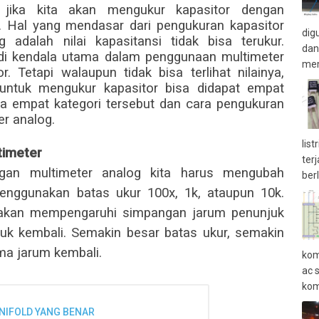
jika kita akan mengukur kapasitor dengan
 Hal yang mendasar dari pengukuran kapasitor
dig
adalah nilai kapasitansi tidak bisa terukur.
dan
di kendala utama dalam penggunaan multimeter
mem
. Tetapi walaupun tidak bisa terlihat nilainya,
untuk mengukur kapasitor bisa didapat empat
aja empat kategori tersebut dan cara pengukuran
r analog.
lis
timeter
ter
gan multimeter analog kita harus mengubah
ber
enggunakan batas ukur 100x, 1k, ataupun 10k.
i akan mempengaruhi simpangan jarum penunjuk
uk kembali. Semakin besar batas ukur, semakin
ma jarum kembali.
kom
ac 
kom
IFOLD YANG BENAR